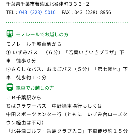
千葉県千葉市若葉区北谷津町３３３−２
TEL：
043（228）5010
FAX：043（228）8956
モノレールでお越しの方
モノレール千城台駅から
① いずみバス （６分）「若葉いきいきプラザ」下
車 徒歩０分
②さらしなバス、おまごバス（５分）「第七団地」下
車 徒歩約１０分
電車でお越しの方
ＪＲ千葉駅から
ちばフラワーバス 中野操車場行もしくは
中田スポーツセンター行（ともに いずみ台ローズタ
ウン経由は不可）
「北谷津ゴルフ・乗馬クラブ入口」下車徒歩約１５分