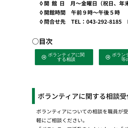
◊開 館 日 月～金曜日（祝日、年
◊開館時間 午前９時～午後５
◊問合せ先 TEL：043-292-8185 F
○目次
ボランティアに関
ボラン
する相談
等
ボランティアに関する相談受
ボランティアについての相談を職員が
軽にご相談ください。