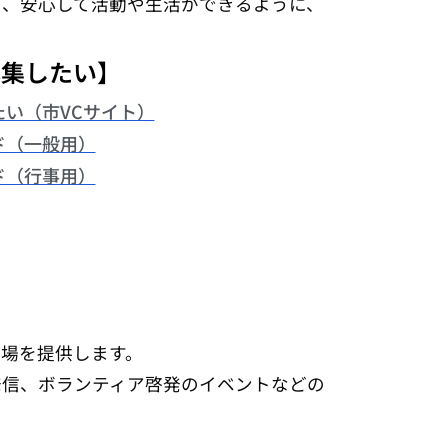
き、安心して活動や生活ができるように、
募集したい】
い（市VCサイト）
ド（一般用）
ド（行事用）
場を提供します。
発信、ボランティア啓発のイベントなどの