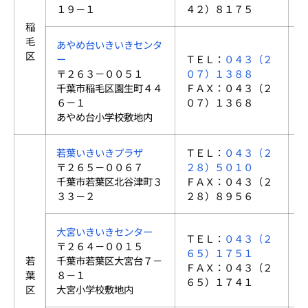
１９－１
４２）８１７５
稲
毛
あやめ台いきいきセンタ
区
ー
ＴＥＬ：
０４３（２
〒２６３－００５１
０７）１３８８
千葉市稲毛区園生町４４
ＦＡＸ：０４３（２
６－１
０７）１３６８
あやめ台小学校敷地内
若葉いきいきプラザ
ＴＥＬ：
０４３（２
〒２６５－００６７
２８）５０１０
千葉市若葉区北谷津町３
ＦＡＸ：０４３（２
３３－２
２８）８９５６
大宮いきいきセンター
ＴＥＬ：
０４３（２
〒２６４－００１５
６５）１７５１
若
千葉市若葉区大宮台７－
ＦＡＸ：０４３（２
葉
８－１
６５）１７４１
区
大宮小学校敷地内