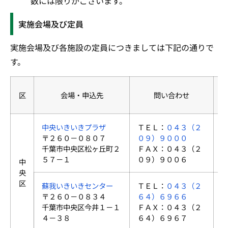
数には限りがございます。
実施会場及び定員
実施会場及び各施設の定員につきましては下記の通りで
す。
区
会場・申込先
問い合わせ
中央いきいきプラザ
ＴＥＬ：
０４３（２
〒２６０－０８０７
０９）９０００
千葉市中央区松ヶ丘町２
ＦＡＸ：０４３（２
５７－１
０９）９００６
中
央
区
蘇我いきいきセンター
ＴＥＬ：
０４３（２
〒２６０－０８３４
６４）６９６６
千葉市中央区今井１－１
ＦＡＸ：０４３（２
４－３８
６４）６９６７