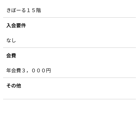
きぼーる１５階
入会要件
なし
会費
年会費３，０００円
その他