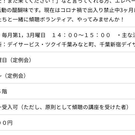
た！また来てください！」など言ってくれる方、エレベ
活動の醍醐味です。現在はコロナ禍で出入り禁止中3ヶ
たちと一緒に傾聴ボランティア、やってみませんか！
：毎月第1，3月曜日 １４：００～１５：００ ・主な
：デイサービス・ツクイ千葉みなと町、千葉新宿デイ
曜日（定例会）
～（定例会）
１５階
ー受入可（ただし、原則として傾聴の講座を受けた者）
００円