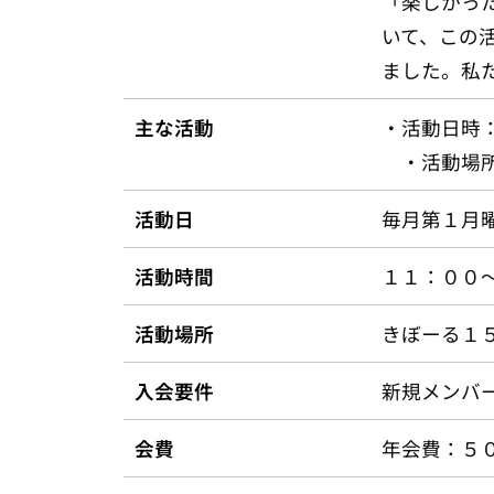
「楽しかっ
いて、この
ました。私
主な活動
・活動日時
・活動場所
活動日
毎月第１月
活動時間
１１：００
活動場所
きぼーる
入会要件
新規メンバ
会費
年会費：５