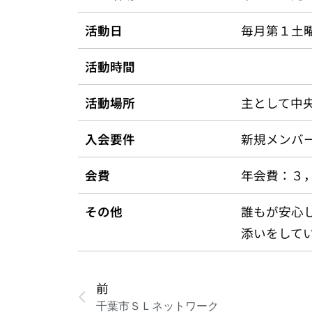
活動日
毎月第１土
活動時間
活動場所
主として中
入会要件
新規メンバ
会費
年会費：３
その他
誰もが安心
添いをして
前
千葉市ＳＬネットワーク