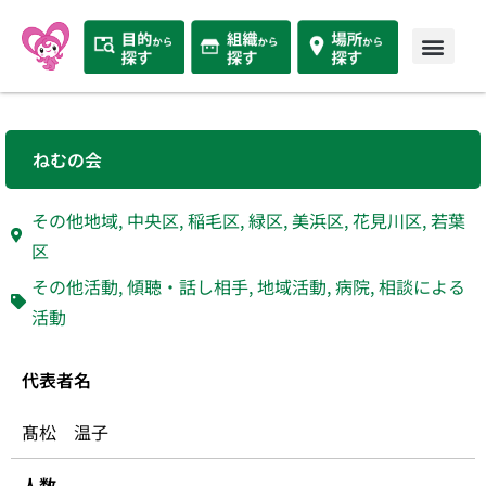
ねむの会
その他地域
,
中央区
,
稲毛区
,
緑区
,
美浜区
,
花見川区
,
若葉
区
その他活動
,
傾聴・話し相手
,
地域活動
,
病院
,
相談による
活動
代表者名
髙松 温子
人数