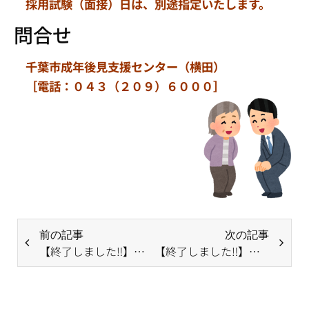
採用試験（面接）日は、別途指定いたします。
問合せ
千葉市成年後見支援センター（横田）
［電話：０４３（２０９）６０００］
前の記事
次の記事
【終了しました‼】【急募・3月8日まで】職員（専門員［日常生活自立支援事業］）の募集
【終了しました‼】
【急募・