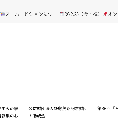
ン
スーパービジョンについて～包摂社会をつくるうえでの支援環境づくりとして～
R6.2.23（金・祝）
オン
いずみの家
公益財団法人齋藤茂昭記念財団
第36回「
者募集のお
の助成金