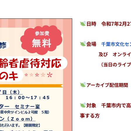
日時
令和7年2月2
会場
千葉市文化セ
及
び オンライ
（当日のライブ配
アーカイブ配信期間 
対象
千葉市内で高
事する方