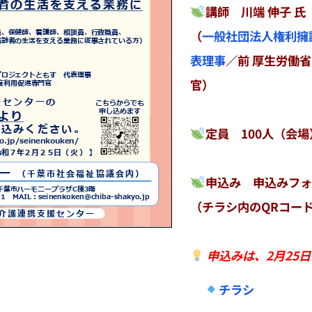
講師 川端 伸子 氏
（
一般社団法人権利擁
表理事
／前 厚生労働
官）
定員 100人（会場
申込み
申込みフォ
（チラシ内のQRコー
申込みは、2月25
チラシ