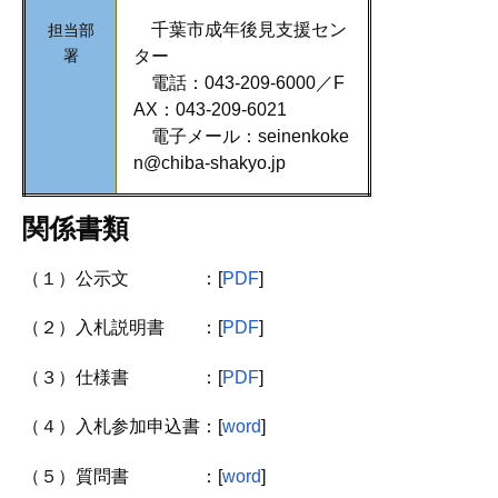
千葉市成年後見支援セン
担当部
署
ター
電話：043-209-6000／F
AX：043-209-6021
電子メール：seinenkoke
n@chiba-shakyo.jp
関係書類
（１）公示文 ：[
PDF
]
（２）入札説明書 ：[
PDF
]
（３）仕様書 ：[
PDF
]
（４）入札参加申込書：[
word
]
（５）質問書 ：[
word
]