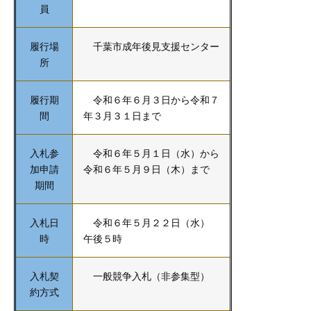
員
履行場
千葉市成年後見支援センター
所
履行期
令和６年６月３日から令和７
間
年３月３１日まで
入札参
令和６年５月１日（水）から
加申請
令和６年５月９日（木）まで
期間
入札日
令和６年５月２２日（水）
時
午後５時
入札契
一般競争入札（非参集型）
約方式