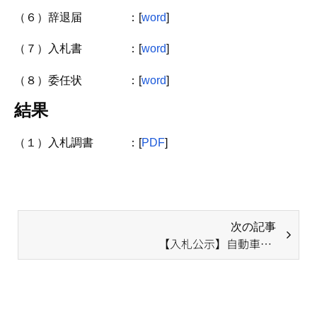
（６）辞退届 ：[
word
]
（７）入札書 ：[
word
]
（８）委任状 ：[
word
]
結果
（１）入札調書 ：[
PDF
]
次の記事
【入札公示】自動車賃貸借契約（令和６年１０月１日から令和１１年９月３０日まで）