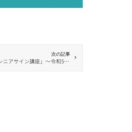
次の記事
【定員に達しました！】「シニアサイン講座」～令和5年度緑区ボランティア講座～