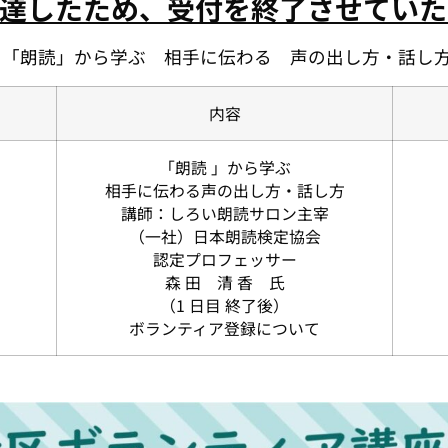
達したため、受付を終了させていた
 「朗読」から学ぶ 相手に伝わる 声の出し方・話し
内容
「朗読 」から学ぶ
相手に伝わる声の出し方・話し方
講師：しろい朗読サロン主宰
（一社）日本朗読検定協会
認定プロフェッサー
森 田 清 香 氏
（1 日目 終了後）
ボランティア登録について