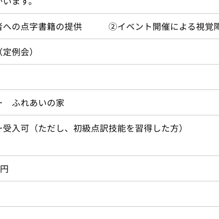
がいます。
者への点字書籍の提供 ②イベント開催による視覚
（定例会）
ー ふれあいの家
ー受入可（ただし、初級点訳技能を習得した方）
0円