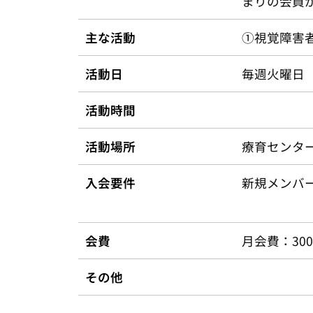
まりの会員
主な活動
①視覚障害
活動日
毎週火曜日
活動時間
活動場所
療育センタ
入会要件
新規メンバ
会費
月会費：30
その他