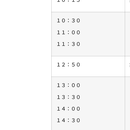
１０：３０
１１：００
１１：３０
１２：５０
１３：００
１３：３０
１４：００
１４：３０