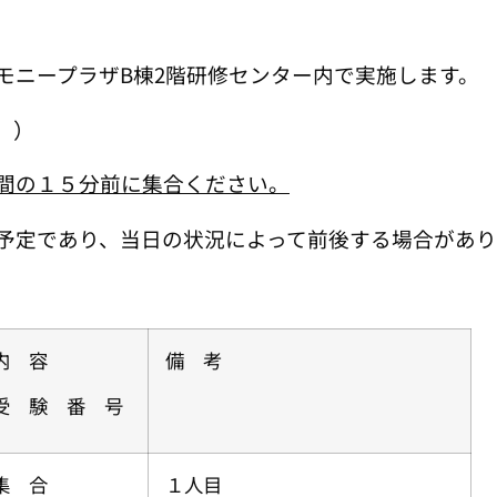
ニープラザB棟2階研修センター内
で実施します。
。）
間の１５分前に集合ください。
あり、当日の状況によって前後する場合があり
内 容
備 考
受 験 番 号
集 合
１人目