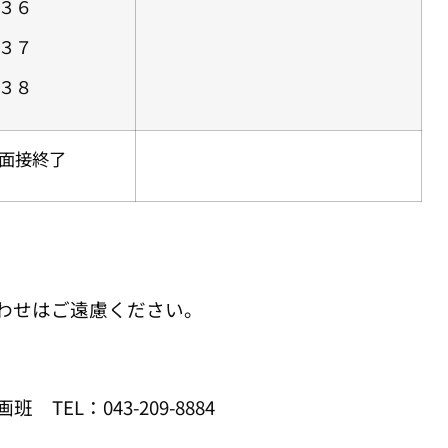
３６
３７
３８
面接終了
わせはご遠慮ください。
EL：043-209-8884