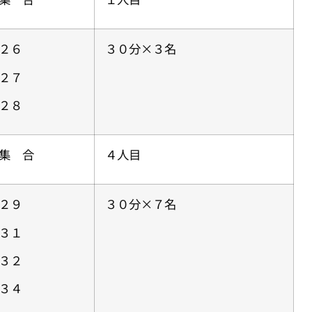
２６
３０分×３名
２７
２８
集 合
４人目
２９
３０分×７名
３１
３２
３４