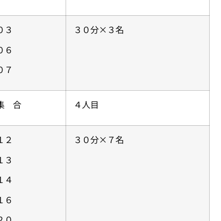
０３
３０分×３名
０６
０７
集 合
４人目
１２
３０分×７名
１３
１４
１６
２０