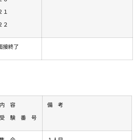
２１
２２
面接終了
内 容
備 考
受 験 番 号
集 合
１人目