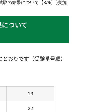
験の結果について【8/9(土)実施
果について
のとおりです
（受験番号順）
13
22