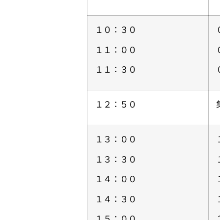
１０：３０
１１：００
１１：３０
１２：５０
１３：００
１３：３０
１４：００
１４：３０
１５：００