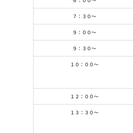
６：００～
７：３０～
９：００～
９：３０～
１０：００～
１２：００～
１３：３０～