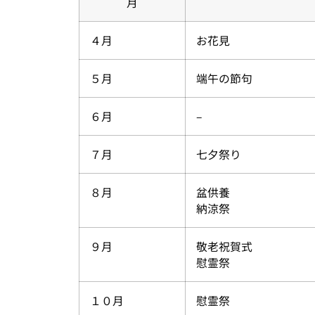
月
４月
お花見
５月
端午の節句
６月
–
７月
七夕祭り
８月
盆供養
納涼祭
９月
敬老祝賀式
慰霊祭
１０月
慰霊祭