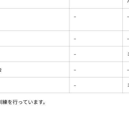
–
–
–
会
–
–
訓練を行っています。