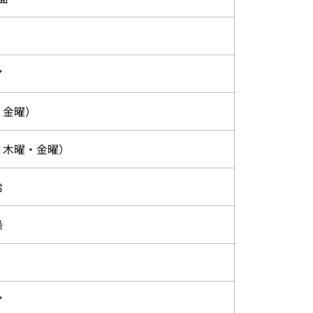
ア
・金曜）
・木曜・金曜）
給
操
ア