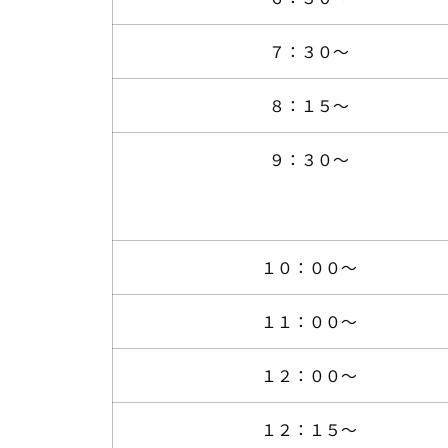
７：３０～
８：１５～
９：３０～
１０：００～
１１：００～
１２：００～
１２：１５～