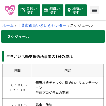
ホーム
»
千葉市都賀いきいきセンター
»
スケジュール
スケジュール
生きがい活動支援通所事業の1日の流れ
時間
内容
健康状態チェック、開始前オリエンテーシ
１０：００～
ョン
１２：００
午前プログラムの実施
１２：００～
昼食・休憩