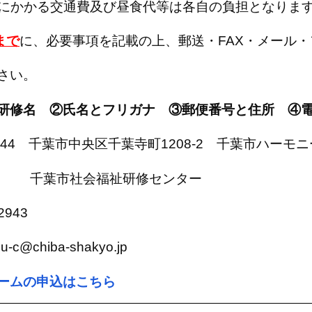
にかかる交通費及び昼食代等は各自の負担となりま
まで
に、必要事項を記載の上、郵送・FAX・メール
い。
研修名 ②氏名とフリガナ ③郵便番号と住所 ④
0844 千葉市中央区千葉寺町1208-2 千葉市ハー
祉研修センター
943
ba-shakyo.jp
ームの申込はこちら