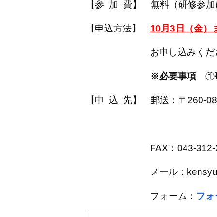
【参 加 費】
無料（研修参加
【申込方法】
10月3日（金）
お申し込みくださ
※必要事項
①
【申 込 先】
郵送：〒260-
千葉市社会福
FAX：043-312-2
メール：kensyuu-c@chi
フォーム：
フォ