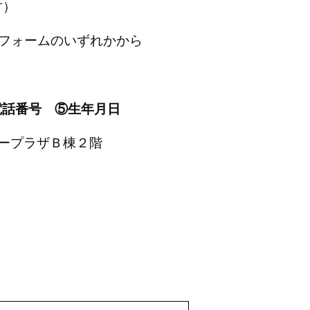
す）
・フォームのいずれかから
電話番号 ⑤生年月日
モニープラザＢ棟２階