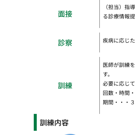
（担当）指
面接
る診療情報
疾病に応じ
診察
医師が訓練
す。
必要に応じ
訓練
回数・時間
期間
・・・
訓練内容