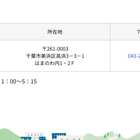
所在地
〒261-0003
千葉市美浜区高浜3－3－1
043-
はまのわ内1・2Ｆ
1：00～5：15