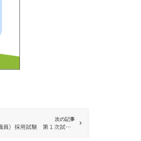
次の記事
令和５年度新規職員（正規職員）採用試験 第１次試験の結果について【11/12(日)実施分】