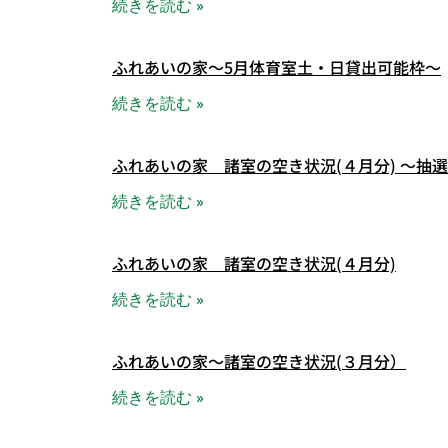
続きを読む »
ふれあいの家～5月体育室土・日貸出可能枠～
続きを読む »
ふれあいの家 諸室の空き状況(４月分) ～抽
続きを読む »
ふれあいの家 諸室の空き状況(４月分)
続きを読む »
ふれあいの家～諸室の空き状況(３月分）
続きを読む »