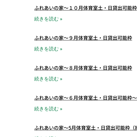
ふれあいの家～１０月体育室土・日貸出可能枠
続きを読む »
ふれあいの家～９月体育室土・日貸出可能枠
続きを読む »
ふれあいの家～８月体育室土・日貸出可能枠
続きを読む »
ふれあいの家～６月体育室土・日貸出可能枠～
続きを読む »
ふれあいの家～5月体育室土・日貸出可能枠（