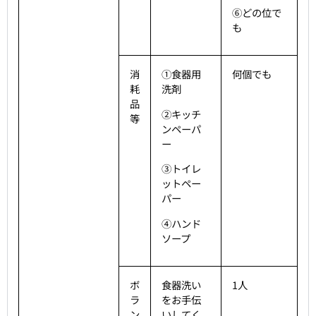
⑥どの位で
も
消
①食器用
何個でも
耗
洗剤
品
②キッチ
等
ンペーパ
ー
③トイレ
ットペー
パー
④ハンド
ソープ
ボ
食器洗い
1人
ラ
をお手伝
ン
いしてく