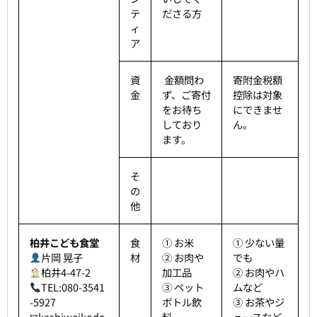
テ
ださる方
ィ
ア
資
金額問わ
寄附金税額
金
ず、ご寄付
控除は対象
をお待ち
にできませ
しており
ん。
ます。
そ
の
他
柏井こども食堂
食
① お米
① 少ない量
片岡 晃子
材
② お肉や
でも
柏井4-47-2
加工品
② お肉やハ
TEL:080-3541
③ ペット
ムなど
-5927
ボトル飲
③ お茶やジ
✉kashiwaikodo
料
ュースなど