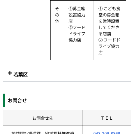
そ
①募金箱
① こども食
の
設置協力
堂の募金箱
他
店
を常時設置
②フード
してくださ
ドライブ
る店舗
協力店
② フードド
ライブ協力
店
若葉区
お問合せ
お問合せ先
ＴＥＬ
地域福祉推進課 地域福祉推進班
043-209-8869