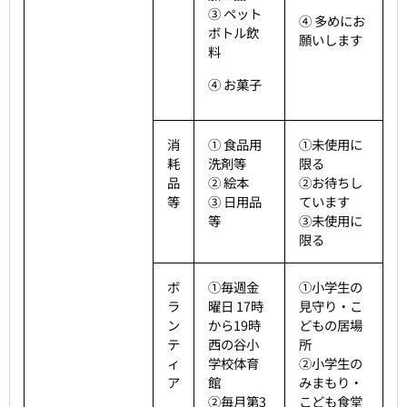
③ ペット
④ 多めにお
ボトル飲
願いします
料
④ お菓子
消
① 食品用
①未使用に
耗
洗剤等
限る
品
② 絵本
②お待ちし
等
③ 日用品
ています
等
③未使用に
限る
ボ
①毎週金
①小学生の
ラ
曜日 17時
見守り・こ
ン
から19時
どもの居場
テ
西の谷小
所
ィ
学校体育
②小学生の
ア
館
みまもり・
②毎月第3
こども食堂