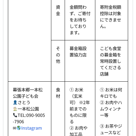
資
金額問わ
寄附金税額
金
ず、ご寄付
控除は対象
をお待ち
にできませ
しており
ん。
ます。
そ
募金箱設
こども食堂
の
置協力店
の募金箱を
他
常時設置し
てくださる
店舗
幕張本郷一本松
食
① お米
① お米は何
公園子ども会
材
（玄米
キロでも
さとう
可） ※2年
② お肉やハ
一本松公園
前までの
ムウィンナ
TEL:090-9005
ものに限
ー等
-7906
る
③ お茶やジ
✉
Instagram
② お肉や
ュースなど
加工品