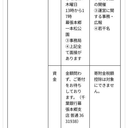
木曜日
の開催
13時から1
③運営に関
7時
する事務・
幕張本郷
広報
一本松公
④若干名
園
③事務局
④上記全
て面接が
あります
資
金額問わ
寄附金税額
金
ず、ご寄付
控除は対象
をお待ち
にできませ
しており
ん。
ます。（千
葉銀行幕
張本郷支
店 普通 36
31938）