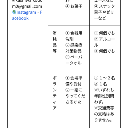
m0@gmail.com
④ お菓子
④ スナック
Instagram
・
F
菓子やゼリ
acebook
ーなど
消
① 食器用
① 何個でも
耗
洗剤
② アルコー
品
② 感染症
ル
等
対策物品
③ 何個でも
③ ペーパ
ータオル
ボ
① 会場準
① １〜２名
ラ
備や受付
② １名
ン
② 一緒に
※いずれも
テ
やってくだ
年齢性別問
ィ
さるかた
わず。
ア
※交通費等
の支給はあ
りません。