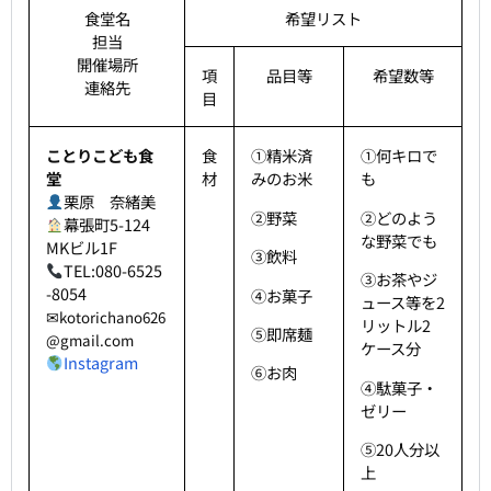
食堂名
希望リスト
担当
開催場所
項
品目等
希望数等
連絡先
目
ことりこども食
食
①精米済
①何キロで
堂
材
みのお米
も
栗原 奈緒美
②野菜
②どのよう
幕張町5-124
な野菜でも
MKビル1F
③飲料
TEL:080-6525
③お茶やジ
-8054
④お菓子
ュース等を2
✉
kotorichano626
リットル2
⑤即席麺
@gmail.com
ケース分
Instagram
⑥お肉
④駄菓子・
ゼリー
⑤20人分以
上