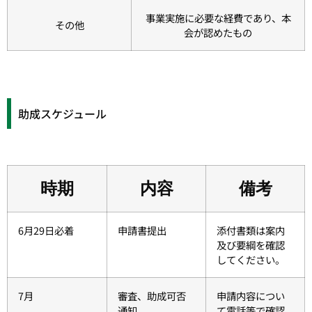
事業実施に必要な経費であり、本
その他
会が認めたもの
助成スケジュール
時期
内容
備考
6月29日必着
申請書提出
添付書類は案内
及び要綱を確認
してください。
7月
審査、助成可否
申請内容につい
通知
て電話等で確認