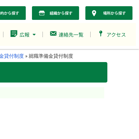
広報
連絡先一覧
アクセス
金貸付制度
»
就職準備金貸付制度