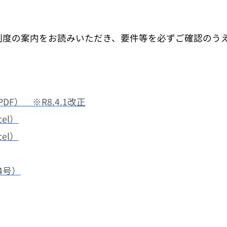
制度の案内をお読みいただき、要件等を必ずご確認のう
F） ※R8.4.1改正
el）
el）
4号）