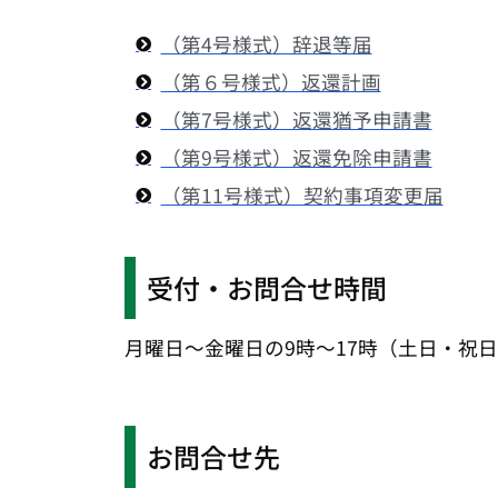
（第4号様式）辞退等届
（第６号様式）返還計画
（第7号様式）返還猶予申請書
（第9号様式）返還免除申請書
（第11号様式）契約事項変更届
受付・お問合せ時間
月曜日～金曜日の9時～17時（土日・祝
お問合せ先