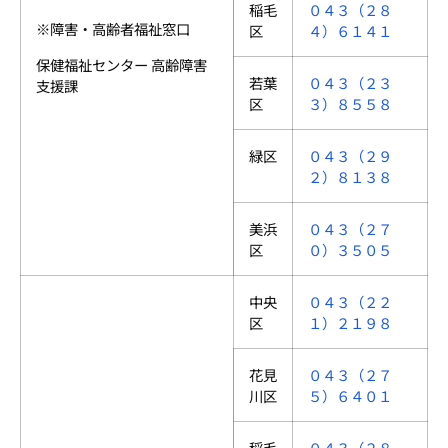
稲毛
０４３（２８
※障害・高齢者福祉窓口
区
４）６１４１
保健福祉センター 高齢障害
若葉
０４３（２３
支援課
区
３）８５５８
緑区
０４３（２９
２）８１３８
美浜
０４３（２７
区
０）３５０５
中央
０４３（２２
区
１）２１９８
花見
０４３（２７
川区
５）６４０１
稲毛
０４３（２８