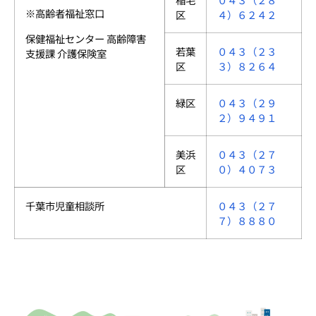
※高齢者福祉窓口
区
４）６２４２
保健福祉センター 高齢障害
若葉
０４３（２３
支援課 介護保険室
区
３）８２６４
緑区
０４３（２９
２）９４９１
美浜
０４３（２７
区
０）４０７３
千葉市児童相談所
０４３（２７
７）８８８０