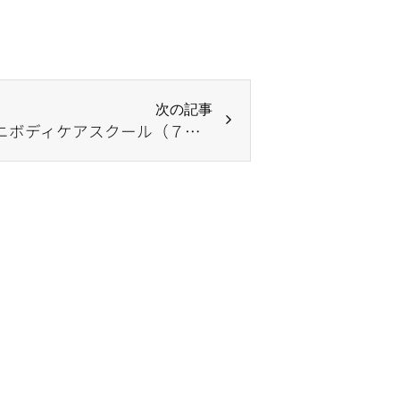
次の記事
美浜いきいきプラザ 「ミニボディケアスクール（７～９月）」のお知らせ