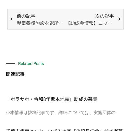
前の記事
次の記事
児童養護施設を退所した若者の自立支援「盛和塾 リスタート応援助成」2023年度の募集について
【助成金情報】ニッセイ財団 高齢社会助成「地域福祉チャレンジ活動助成」公募
Related Posts
関連記事
「ボラサポ・令和8年熊本地震」助成の募集
※本情報は抜粋記事です。詳細については、実施団体の
千葉市療育センターいずみの家「施設見学会」参加者募