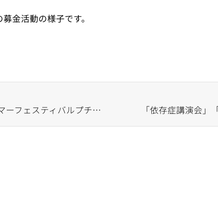
の募金活動の様子です。
「千葉市ハーモニープラザサマーフェスティバルプチセレクション」にて「ボッチャ体験会」を実施します！
「依存症講演会」