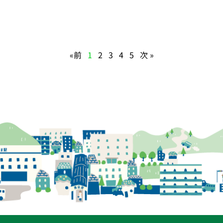
«前
1
2
3
4
5
次 »