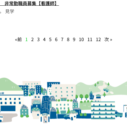
 非常勤職員募集【看護師】
。 見学
«前
1
2
3
4
5
6
7
8
9
10
11
12
次 »